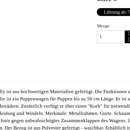
Liferung ab: 7
Menge
y ist aus hochwertigen Materialien gefertigt. Die Funktione
e ist ein Puppenwagen für Puppen bis zu 50 cm Länge. Er ist a
rrädern. Zusätzlich verfügt er über einen "Korb" für notwend
Kleidung und Windeln. Merkmale: Metallrahmen. Gurte. Schaumr
hutz gegen unbeabsichtigtes Zusammenklappen des Wagens. Un
 Der Bezug ist aus Polyester gefertigt - waschbar. Erhältlich 