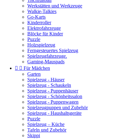
Tischfußball
Werkstätten und Werkzeuge
Walkie-Talkies
Go-Karts
Kinderroller
Elektrofahrzeuge
Blöcke für Kinder
Puzzle
Holzspielzeug
Ferngesteuertes Spielzeug
Spielzeugfahrzeuge.
Gaming-Mauspads


Für Mädchen
Garten
Spielzeug - Häuser
Spielzeug - Schaukeln
Spielzeug - Puppenhäuser
Spielzeug - Schönheitssalon
Spielzeug - Puppenwagen
Spielzeugpuppen und Zubehör
Spielzeug - Haushaltsgeräte
Puzzle
Spielzeug – Küche
Tafeln und Zubehör
Skippi