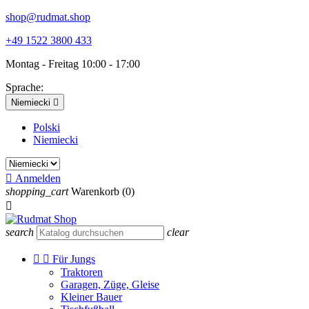
shop@rudmat.shop
+49 1522 3800 433
Montag - Freitag 10:00 - 17:00
Sprache:
Niemiecki

Polski
Niemiecki

Anmelden
shopping_cart
Warenkorb
(0)

search
clear


Für Jungs
Traktoren
Garagen, Züge, Gleise
Kleiner Bauer