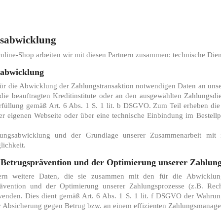
gsabwicklung
ne-Shop arbeiten wir mit diesen Partnern zusammen: technische Dienstlei
sabwicklung
für die Abwicklung der Zahlungstransaktion notwendigen Daten an unser
 die beauftragten Kreditinstitute oder an den ausgewählten Zahlungsdie
serfüllung gemäß Art. 6 Abs. 1 S. 1 lit. b DSGVO. Zum Teil erheben die
rer eigenen Webseite oder über eine technische Einbindung im Bestellp
lungsabwicklung und der Grundlage unserer Zusammenarbeit mit i
ichkeit.
 Betrugsprävention und der Optimierung unserer Zahlung
stern weitere Daten, die sie zusammen mit den für die Abwicklu
rävention und der Optimierung unserer Zahlungsprozesse (z.B. Rec
wenden. Dies dient gemäß Art. 6 Abs. 1 S. 1 lit. f DSGVO der Wahru
er Absicherung gegen Betrug bzw. an einem effizienten Zahlungsmanag