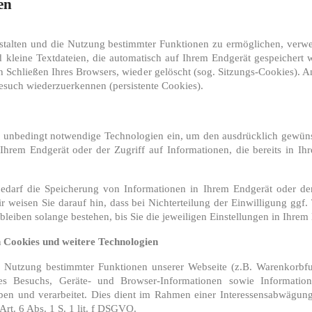
en
stalten und die Nutzung bestimmter Funktionen zu ermöglichen, verw
d kleine Textdateien, die automatisch auf Ihrem Endgerät gespeicher
 Schließen Ihres Browsers, wieder gelöscht (sog. Sitzungs-Cookies). 
esuch wiederzuerkennen (persistente Cookies).
 unbedingt notwendige Technologien ein, um den ausdrücklich gewüns
hrem Endgerät oder der Zugriff auf Informationen, die bereits in Ihr
bedarf die Speicherung von Informationen in Ihrem Endgerät oder der 
ir weisen Sie darauf hin, dass bei Nichterteilung der Einwilligung ggf.
 bleiben solange bestehen, bis Sie die jeweiligen Einstellungen in Ihre
 Cookies und weitere Technologien
e Nutzung bestimmter Funktionen unserer Webseite (z.B. Warenkorbfun
es Besuchs, Geräte- und Browser-Informationen sowie Informatio
en und verarbeitet. Dies dient im Rahmen einer Interessensabwägung
rt. 6 Abs. 1 S. 1 lit. f DSGVO.