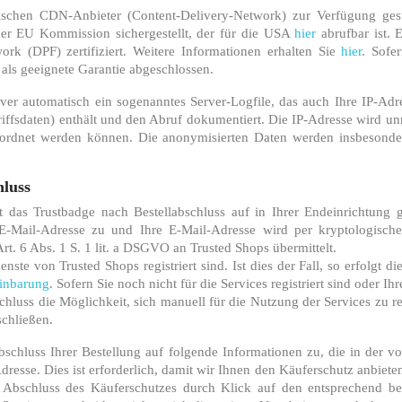
schen CDN-Anbieter (Content-Delivery-Network) zur Verfügung gest
der EU Kommission sichergestellt, der für die USA
hier
abrufbar ist. 
k (DPF) zertifiziert. Weitere Informationen erhalten Sie
hier
. Sofe
n als geeignete Garantie abgeschlossen.
ver automatisch ein sogenanntes Server-Logfile, das auch Ihre IP-Ad
fsdaten) enthält und den Abruf dokumentiert. Die IP-Adresse wird un
eordnet werden können. Die anonymisierten Daten werden insbesonder
hluss
ift das Trustbadge nach Bestellabschluss auf in Ihrer Endeinrichtung 
 E-Mail-Adresse zu und Ihre E-Mail-Adresse wird per kryptologisch
rt. 6 Abs. 1 S. 1 lit. a DSGVO an Trusted Shops übermittelt.
enste von Trusted Shops registriert sind. Ist dies der Fall, so erfolgt
einbarung
. Sofern Sie noch nicht für die Services registriert sind oder 
nschluss die Möglichkeit, sich manuell für die Nutzung der Services zu 
schließen.
schluss Ihrer Bestellung auf folgende Informationen zu, die in der v
resse. Dies ist erforderlich, damit wir Ihnen den Käuferschutz anbiete
en Abschluss des Käuferschutzes durch Klick auf den entsprechend be