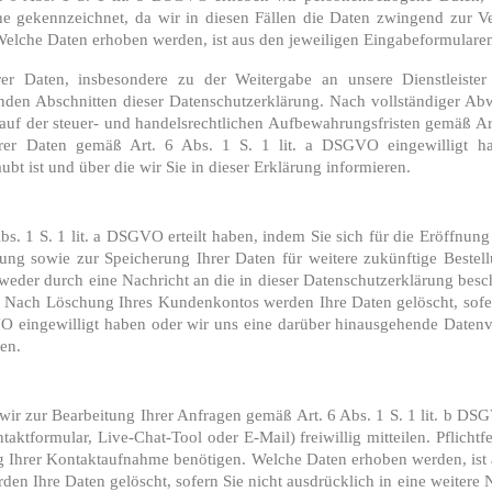
solche gekennzeichnet, da wir in diesen Fällen die Daten zwingend zur
elche Daten erhoben werden, ist aus den jeweiligen Eingabeformularen 
rer Daten, insbesondere zu der Weitergabe an unsere Dienstleist
nden Abschnitten dieser Datenschutzerklärung. Nach vollständiger Abw
auf der steuer- und handelsrechtlichen Aufbewahrungsfristen gemäß Art.
Ihrer Daten gemäß Art. 6 Abs. 1 S. 1 lit. a DSGVO eingewilligt h
bt ist und über die wir Sie in dieser Erklärung informieren.
Abs. 1 S. 1 lit. a DSGVO erteilt haben, indem Sie sich für die Eröffn
g sowie zur Speicherung Ihrer Daten für weitere zukünftige Bestell
weder durch eine Nachricht an die in dieser Datenschutzerklärung besc
Nach Löschung Ihres Kundenkontos werden Ihre Daten gelöscht, sofern
VO eingewilligt haben oder wir uns eine darüber hinausgehende Datenve
ren.
 zur Bearbeitung Ihrer Anfragen gemäß Art. 6 Abs. 1 S. 1 lit. b DS
aktformular, Live-Chat-Tool oder E-Mail) freiwillig mitteilen. Pflichtf
g Ihrer Kontaktaufnahme benötigen. Welche Daten erhoben werden, ist a
en Ihre Daten gelöscht, sofern Sie nicht ausdrücklich in eine weitere N