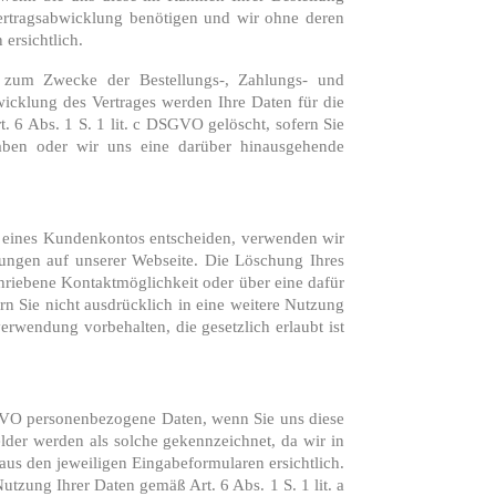
 Vertragsabwicklung benötigen und wir ohne deren
ersichtlich.
er zum Zwecke der Bestellungs-, Zahlungs- und
icklung des Vertrages werden Ihre Daten für die
 6 Abs. 1 S. 1 lit. c DSGVO gelöscht, sofern Sie
aben oder wir uns eine darüber hinausgehende
ung eines Kundenkontos entscheiden, verwenden wir
ungen auf unserer Webseite. Die Löschung Ihres
hriebene Kontaktmöglichkeit oder über eine dafür
 Sie nicht ausdrücklich in eine weitere Nutzung
rwendung vorbehalten, die gesetzlich erlaubt ist
GVO personenbezogene Daten, wenn Sie uns diese
elder werden als solche gekennzeichnet, da wir in
us den jeweiligen Eingabeformularen ersichtlich.
utzung Ihrer Daten gemäß Art. 6 Abs. 1 S. 1 lit. a