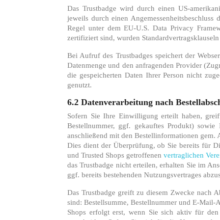
Das Trustbadge wird durch einen US-amerikani
jeweils durch einen Angemessenheitsbeschluss 
Regel unter dem EU-U.S. Data Privacy Framewor
zertifiziert sind, wurden Standardvertragsklausel
Bei Aufruf des Trustbadges speichert der Webser
Datenmenge und den anfragenden Provider (Zugrif
die gespeicherten Daten Ihrer Person nicht zug
genutzt.
6.2 Datenverarbeitung nach Bestellabsc
Sofern Sie Ihre Einwilligung erteilt haben, gre
Bestellnummer, ggf. gekauftes Produkt) sowie
anschließend mit den Bestellinformationen gem. A
Dies dient der Überprüfung, ob Sie bereits für Di
und Trusted Shops getroffenen
vertraglichen Ver
das Trustbadge nicht erteilen, erhalten Sie im A
ggf. bereits bestehenden Nutzungsvertrages abzu
Das Trustbadge greift zu diesem Zwecke nach Ab
sind: Bestellsumme, Bestellnummer und E-Mail-Ad
Shops erfolgt erst, wenn Sie sich aktiv für d