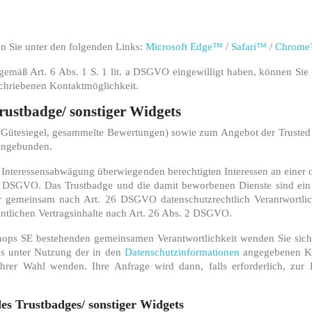
en Sie unter den folgenden Links:
Microsoft Edge™
/
Safari™
/
Chrom
emäß Art. 6 Abs. 1 S. 1 lit. a DSGVO eingewilligt haben, können Sie I
schriebenen Kontaktmöglichkeit.
Trustbadge/ sonstiger Widgets
. Gütesiegel, gesammelte Bewertungen) sowie zum Angebot der Trusted 
eingebunden.
 Interessensabwägung überwiegenden berechtigten Interessen an einer
. f DSGVO. Das Trustbadge und die damit beworbenen Dienste sind ein 
r gemeinsam nach Art. 26 DSGVO datenschutzrechtlich Verantwortlic
ntlichen Vertragsinhalte nach Art. 26 Abs. 2 DSGVO.
ops SE bestehenden gemeinsamen Verantwortlichkeit wenden Sie sic
ops unter Nutzung der in den
Datenschutzinformationen
angegebenen Ko
hrer Wahl wenden. Ihre Anfrage wird dann, falls erforderlich, zur
es Trustbadges/ sonstiger Widgets