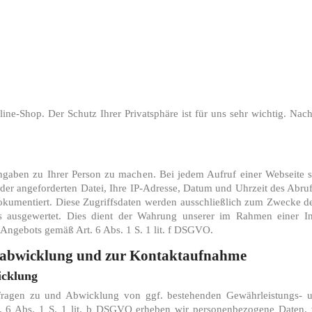
ine-Shop. Der Schutz Ihrer Privatsphäre ist für uns sehr wichtig. Nac
aben zu Ihrer Person zu machen. Bei jedem Aufruf einer Webseite sp
 der angeforderten Datei, Ihre IP-Adresse, Datum und Uhrzeit des Abr
okumentiert. Diese Zugriffsdaten werden ausschließlich zum Zwecke der
s ausgewertet. Dies dient der Wahrung unserer im Rahmen einer I
s Angebots gemäß Art. 6 Abs. 1 S. 1 lit. f DSGVO.
gsabwicklung und zur Kontaktaufnahme
icklung
ragen zu und Abwicklung von ggf. bestehenden Gewährleistungs- u
Art. 6 Abs. 1 S. 1 lit. b DSGVO erheben wir personenbezogene Daten,