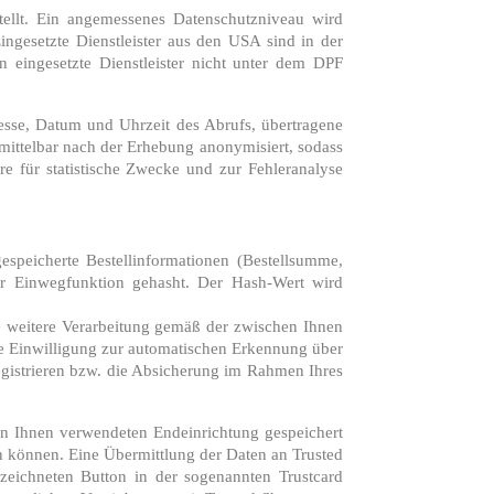
ellt. Ein angemessenes Datenschutzniveau wird
Eingesetzte Dienstleister aus den USA sind in der
rn eingesetzte Dienstleister nicht unter dem DPF
resse, Datum und Uhrzeit des Abrufs, übertragene
mittelbar nach der Erhebung anonymisiert, sodass
e für statistische Zwecke und zur Fehleranalyse
gespeicherte Bestellinformationen (Bestellsumme,
er Einwegfunktion gehasht. Der Hash-Wert wird
 die weitere Verarbeitung gemäß der zwischen Ihnen
Ihre Einwilligung zur automatischen Erkennung über
registrieren bzw. die Absicherung im Rahmen Ihres
on Ihnen verwendeten Endeinrichtung gespeichert
n können. Eine Übermittlung der Daten an Trusted
zeichneten Button in der sogenannten Trustcard