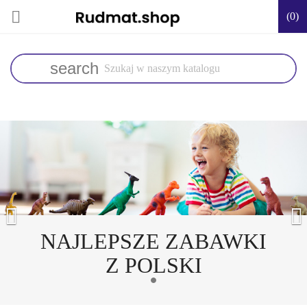

(0)
search


NAJLEPSZE ZABAWKI
Z POLSKI